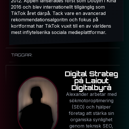
2012. Appen lanserades först som Douyin i Kina
2016 och blev internationellt tillgänglig som
TikTok året därpå. Tack vare en avancerad
rekommendationsalgoritm och fokus på
kortformat har TikTok vuxit till en av världens
mest inflytelserika sociala medieplattformar.
TAGGAR:
Digital Strateg
på Laiout
Digitalbyrå
Alexander arbetar med
sökmotoroptimering
(SEO) och hjälper
företag att stärka sin
organiska synlighet
genom teknisk SEO,