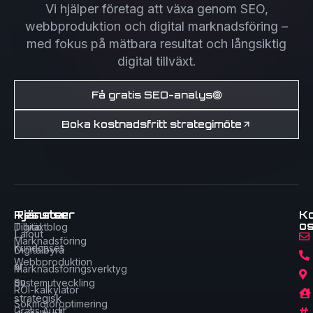
Vi hjälper företag att växa genom SEO,
webbproduktion och digital marknadsföring –
med fokus på mätbara resultat och långsiktig
digital tillväxt.
Få gratis SEO-analys
Boka kostnadsfritt strategimöte
Tjänster
Resurser
K
o
Digital
Tillväxtblog
Laiout
Marknadsföring
Kundcases
Digitalbyrå
Webbproduktion
är
Marknadsföringsverktyg
en
Systemutveckling
ROI-kalkylator
strategisk
Sökmotoroptimering
Gratis Audit