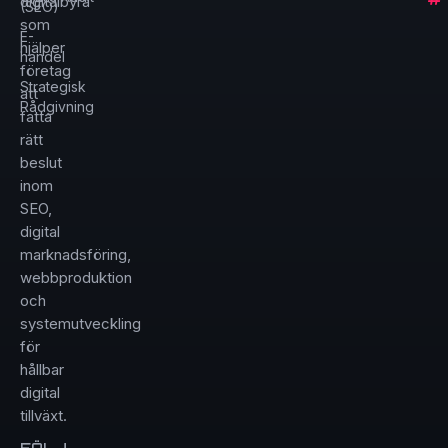
digitalbyrå
(SEO)
som
E-
hjälper
handel
företag
Strategisk
att
Rådgivning
fatta
rätt
beslut
inom
SEO,
digital
marknadsföring,
webbproduktion
och
systemutveckling
för
hållbar
digital
tillväxt.
FÖLJ