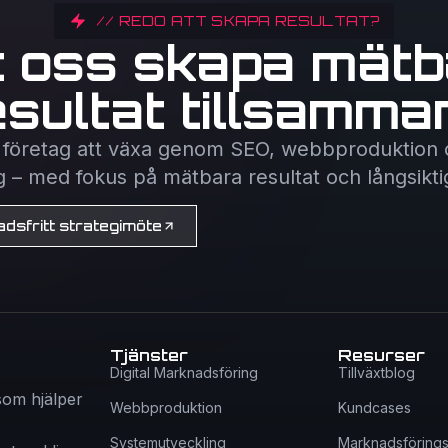
// REDO ATT SKAPA RESULTAT?
t oss skapa mätb
esultat tillsamma
r företag att växa genom SEO, webbproduktion o
– med fokus på mätbara resultat och långsiktig d
dsfritt strategimöte
Tjänster
Resurser
Digital Marknadsföring
Tillväxtblog
 som hjälper
Webbproduktion
Kundcases
Systemutveckling
Marknadsföring