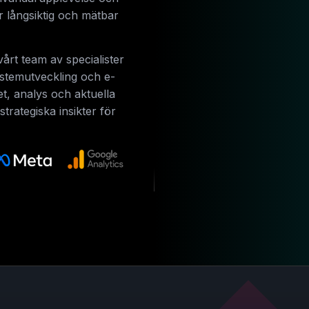
r långsiktig och mätbar
årt team av specialister
ystemutveckling och e-
et, analys och aktuella
trategiska insikter för