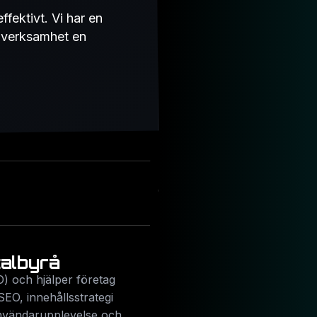
fektivt. Vi har en
n verksamhet en
talbyrå
) och hjälper företag
SEO, innehållsstrategi
användarupplevelse och