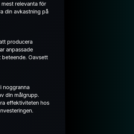
r mest relevanta för
a din avkastning på
 att producera
apar anpassade
t beteende. Oavsett
vi noggranna
av din målgrupp.
ra effektiviteten hos
investeringen.