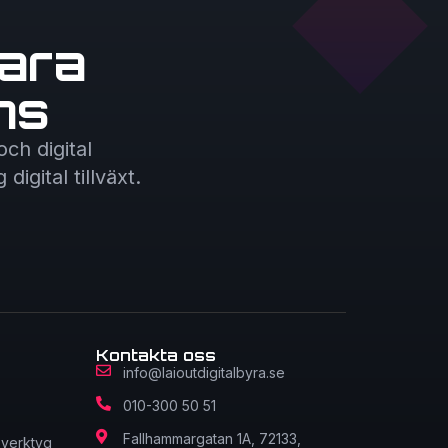
ara
ns
ch digital
igital tillväxt.
Kontakta oss
info@laioutdigitalbyra.se
010-300 50 51
Fallhammargatan 1A, 72133,
sverktyg