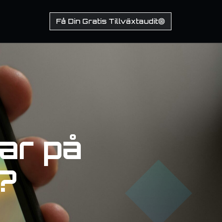
Få Din Gratis Tillväxtaudit
ar på
?