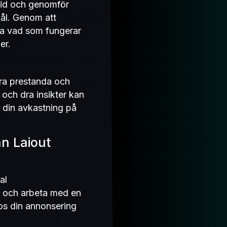
ltid och genomför
mål. Genom att
era vad som fungerar
er.
dera prestanda och
 och dra insikter kan
ra din avkastning på
n Laiout
al
r och arbeta med en
hos din annonsering