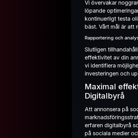
Vi övervakar noggran
löpande optimeringar.
kontinuerligt testa 
bäst. Vårt mål är att
Rapportering och analy
Slutligen tillhandahå
effektivitet av din a
vi identifiera möjligh
investeringen och up
Maximal effek
Digitalbyrå
Att annonsera på soci
marknadsföringsstra
erfaren digitalbyrå 
på sociala medier och