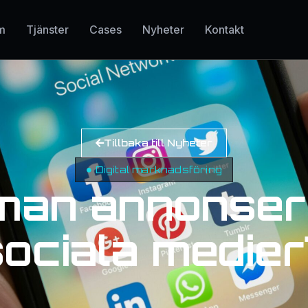
m
Tjänster
Cases
Nyheter
Kontakt
Tillbaka till Nyheter
Digital marknadsföring
man annonser
sociala medier