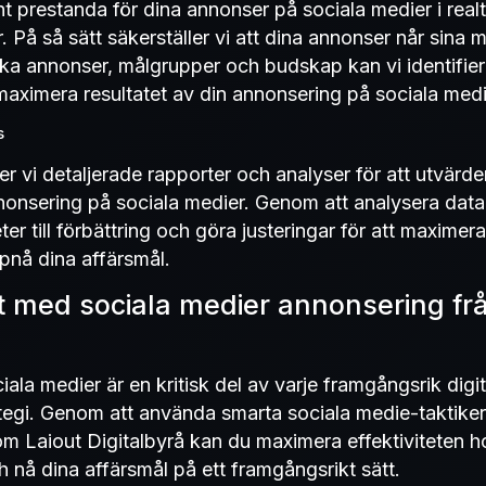
t prestanda för dina annonser på sociala medier i rea
 På så sätt säkerställer vi att dina annonser når sina 
olika annonser, målgrupper och budskap kan vi identifi
 maximera resultatet av din annonsering på sociala medi
s
ller vi detaljerade rapporter och analyser för att utvär
nnonsering på sociala medier. Genom att analysera data
eter till förbättring och göra justeringar för att maxime
pnå dina affärsmål.
t med sociala medier annonsering frå
ala medier är en kritisk del av varje framgångsrik digit
tegi. Genom att använda smarta sociala medie-taktike
som Laiout Digitalbyrå kan du maximera effektiviteten 
 nå dina affärsmål på ett framgångsrikt sätt.