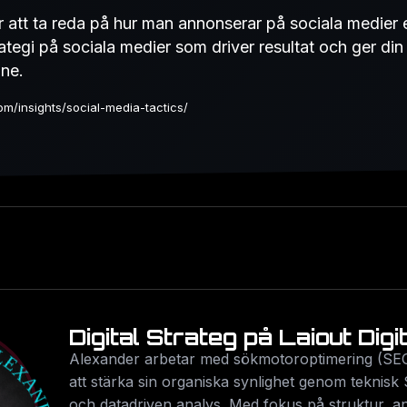
 att ta reda på hur man annonserar på sociala medier ef
ategi på sociala medier som driver resultat och ger di
ine.
com/insights/social-media-tactics/
Digital Strateg på Laiout Digi
Alexander arbetar med sökmotoroptimering (SEO
att stärka sin organiska synlighet genom teknisk 
och datadriven analys. Med fokus på struktur, 