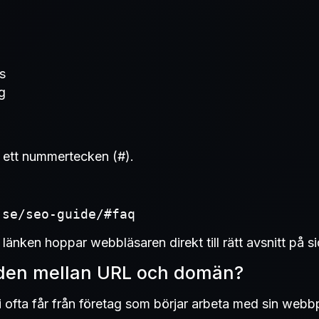
s
g
 ett nummertecken (#).
.se/seo-guide/#faq
länken hoppar webbläsaren direkt till rätt avsnitt på s
aden mellan URL och domän?
i ofta får från företag som börjar arbeta med sin webbp