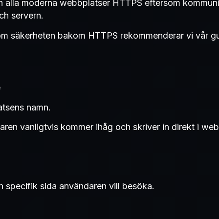
n alla moderna webbplatser HTTPS eftersom kommuni
ch servern.
 om säkerheten bakom HTTPS rekommenderar vi vår g
e
tsens namn.
aren vanligtvis kommer ihåg och skriver in direkt i we
n specifik sida användaren vill besöka.