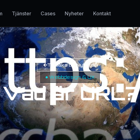
m
Tjänster
Cases
Nyheter
Kontakt
Tillbaka till Nyheter
Webbdesign & UX
Vad är URL?