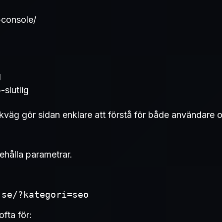
-console/
1
-slutlig
ökväg gör sidan enklare att förstå för både användare 
hålla parametrar.
.se/?kategori=seo
fta för: