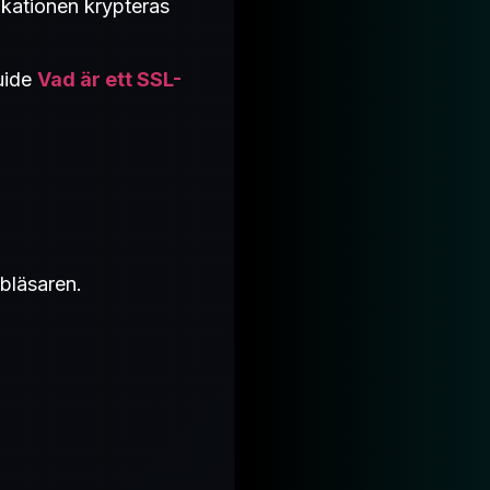
kationen krypteras
uide
Vad är ett SSL-
bbläsaren.