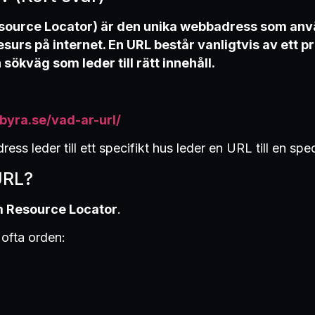
source Locator) är den unika webbadress som använ
resurs på internet. En URL består vanligtvis av ett p
kväg som leder till rätt innehåll.
lbyra.se/vad-ar-url/
ss leder till ett specifikt hus leder en URL till en spec
URL?
m Resource Locator
.
ofta orden: