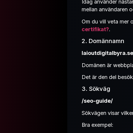
Idag använder nästa
mellan användaren o
Om du vill veta mer
certifikat?
.
2. Domännamn
laioutdigitalbyra.s
Domänen är webbpla
Det är den del besök
3. Sökväg
/seo-guide/
Sökvägen visar vilke
Bra exempel: