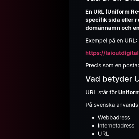
En URL (Uniform Re
specifik sida eller 
domännamn och en sö
Exempel på en URL:
https://laioutdigita
Precis som en postadre
Vad betyder 
URL står för
Unifor
På svenska används 
Webbadress
Internetadress
URL