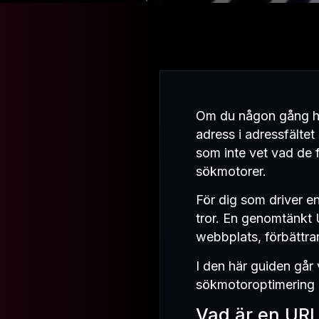
Om du någon gång har
adress i adressfälte
som inte vet vad de f
sökmotorer.
För dig som driver e
tror. En genomtänkt U
webbplats, förbättra
I den här guiden går
sökmotoroptimering o
Vad är en URL