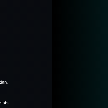
idan.
lats.