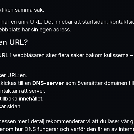
aktiken samma sak.
t har en unik URL. Det innebär att startsidan, kontakts
bbplats har sin egen adress.
en URL?
 URL i webbläsaren sker flera saker bakom kulisserna –
ser URL:en.
ickas till en
DNS-server
som översätter domänen till
taktar rätt server.
illbaka innehållet.
ar sidan.
cessen mer i detalj rekommenderar vi att du läser vår 
genom hur DNS fungerar och varför den är en av interne