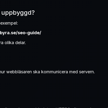
L uppbyggd?
 exempel:
albyra.se/seo-guide/
a olika delar.
m hur webbläsaren ska kommunicera med servern.