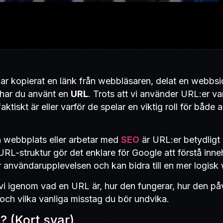
 kopierat en länk från webbläsaren, delat en webbsida 
t har du använt en
URL
. Trots att vi använder URL:er v
aktiskt är eller varför de spelar en viktig roll för båd
n webbplats eller arbetar med
SEO
är URL:er betydligt
RL-struktur gör det enklare för Google att förstå inneh
r användarupplevelsen och kan bidra till en mer logisk
 vi igenom vad en URL är, hur den fungerar, hur den på
ch vilka vanliga misstag du bör undvika.
? (Kort svar)