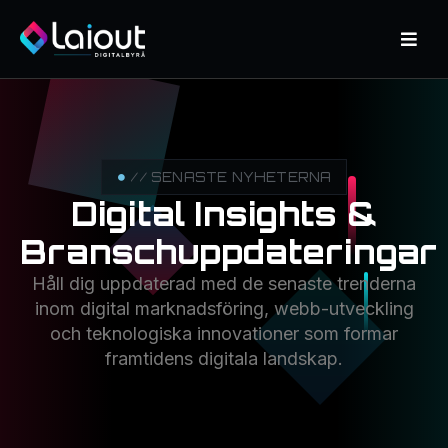
// SENASTE NYHETERNA
Digital Insights &
Branschuppdateringar
Håll dig uppdaterad med de senaste trenderna
inom digital marknadsföring, webb-utveckling
och teknologiska innovationer som formar
framtidens digitala landskap.