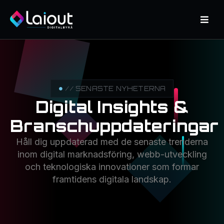
// SENASTE NYHETERNA
Digital Insights &
Branschuppdateringar
Håll dig uppdaterad med de senaste trenderna
inom digital marknadsföring, webb-utveckling
och teknologiska innovationer som formar
framtidens digitala landskap.