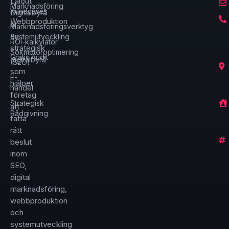
Laiout
Marknadsföring
Kundcases
Digitalbyrå
Webbproduktion
är
Marknadsföringsverktyg
en
Systemutveckling
ROI-kalkylator
strategisk
Sökmotoroptimering
Gratis Audit
digitalbyrå
(SEO)
som
E-
hjälper
handel
företag
Strategisk
att
Rådgivning
fatta
rätt
beslut
inom
SEO,
digital
marknadsföring,
webbproduktion
och
systemutveckling