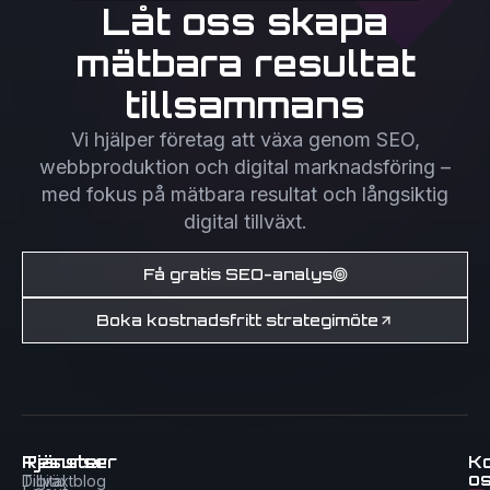
Låt oss skapa
mätbara resultat
tillsammans
Vi hjälper företag att växa genom SEO,
webbproduktion och digital marknadsföring –
med fokus på mätbara resultat och långsiktig
digital tillväxt.
Få gratis SEO-analys
Boka kostnadsfritt strategimöte
Tjänster
Resurser
K
o
Digital
Tillväxtblog