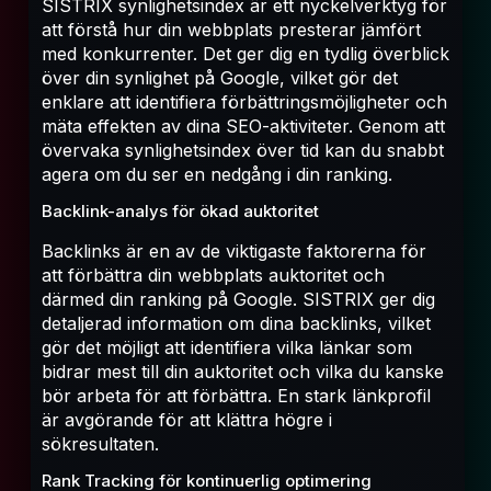
SISTRIX synlighetsindex är ett nyckelverktyg för
att förstå hur din webbplats presterar jämfört
med konkurrenter. Det ger dig en tydlig överblick
över din synlighet på Google, vilket gör det
enklare att identifiera förbättringsmöjligheter och
mäta effekten av dina SEO-aktiviteter. Genom att
övervaka synlighetsindex över tid kan du snabbt
agera om du ser en nedgång i din ranking.
Backlink-analys för ökad auktoritet
Backlinks är en av de viktigaste faktorerna för
att förbättra din webbplats auktoritet och
därmed din ranking på Google. SISTRIX ger dig
detaljerad information om dina backlinks, vilket
gör det möjligt att identifiera vilka länkar som
bidrar mest till din auktoritet och vilka du kanske
bör arbeta för att förbättra. En stark länkprofil
är avgörande för att klättra högre i
sökresultaten.
Rank Tracking för kontinuerlig optimering