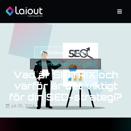
Tillbaka till Nyheter
Sökmotoroptimering SEO
Vad är SISTRIX och
varför är det viktigt
för din SEO-strategi?
juli 26, 2024