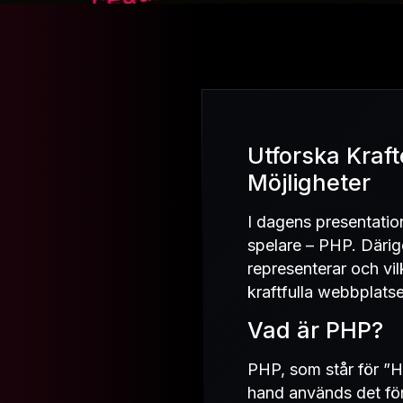
Utforska Kraf
Möjligheter
I dagens presentatio
spelare – PHP. Däri
representerar och vi
kraftfulla webbplatse
Vad är PHP?
PHP, som står för ”H
hand används det för