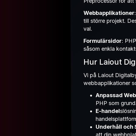
Preprocessor för att
Webbapplikationer
till större projekt. 
val.
Formulärsidor
: PHP
såsom enkla kontakts
Hur Laiout Di
Vi på Laiout Digitalb
webbapplikationer som
Anpassad Web
PHP som grund
E-handel
slösni
handelsplattfor
Underhåll och 
att din webbplats