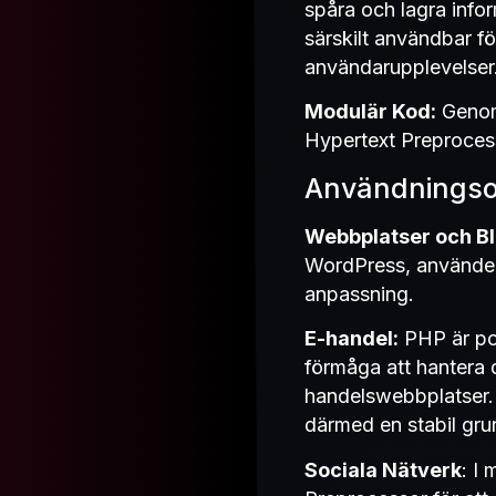
spåra och lagra inf
särskilt användbar f
användarupplevelser
Modulär Kod:
Genom 
Hypertext Preprocess
Användningso
Webbplatser och B
WordPress, använder PH
anpassning.
E-handel:
PHP är po
förmåga att hantera 
handelswebbplatser. 
därmed en stabil gru
Sociala Nätverk
: I