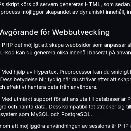
skript körs på servern genereras HTML, som sedan sk
rocess möjliggör skapandet av dynamiskt innehåll, in
 Avgörande för Webbutveckling
:
PHP det möjligt att skapa webbsidor som anpassar s
-kod kan du generera olika innehåll baserat på använd
Med hjälp av Hypertext Preprocessor kan du smidigt
Dess betydelse blir tydlig när du strävar efter att skap
h effektivt hantera data från användare.
:
Med utmärkt support för att ansluta till databaser är
gra och hämta data. Dess kompatibilitet sträcker sig till
system som MySQL och PostgreSQL.
om att möjliggöra användningen av sessions är PHP a