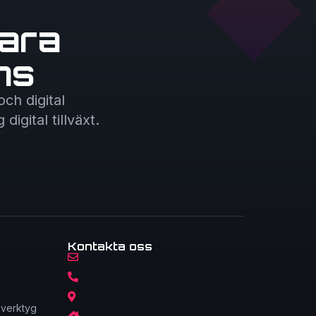
ara
ns
ch digital
igital tillväxt.
Kontakta oss
sverktyg