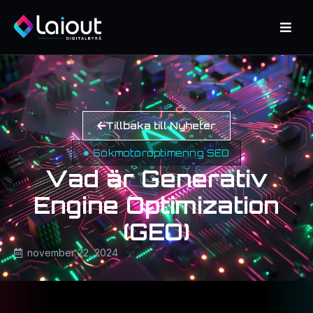
Tillbaka till Nyheter
Sökmotoroptimering SEO
Vad är Generativ
Engine Optimization
(GEO)
november 22, 2024