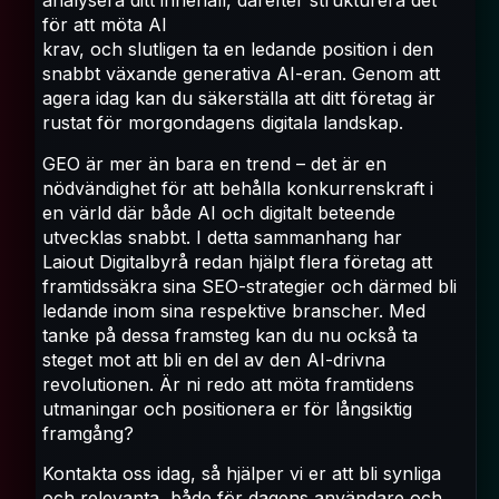
analysera ditt innehåll, därefter strukturera det
för att möta AI
krav, och slutligen ta en ledande position i den
snabbt växande generativa AI-eran. Genom att
agera idag kan du säkerställa att ditt företag är
rustat för morgondagens digitala landskap.
GEO är mer än bara en trend – det är en
nödvändighet för att behålla konkurrenskraft i
en värld där både AI och digitalt beteende
utvecklas snabbt. I detta sammanhang har
Laiout Digitalbyrå redan hjälpt flera företag att
framtidssäkra sina SEO-strategier och därmed bli
ledande inom sina respektive branscher. Med
tanke på dessa framsteg kan du nu också ta
steget mot att bli en del av den AI-drivna
revolutionen. Är ni redo att möta framtidens
utmaningar och positionera er för långsiktig
framgång?
Kontakta oss idag, så hjälper vi er att bli synliga
och relevanta, både för dagens användare och