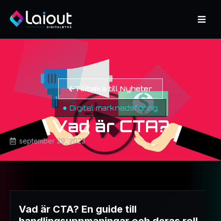
Tillbaka till Nyheter
Digital marknadsföring
Vad är CTA?
september 29, 2023
Vad är CTA? En guide till