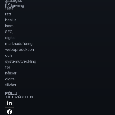
Strategisk
att
Rådgivning
fatta
rätt
beslut
inom
SEO,
digital
marknadsföring,
webbproduktion
och
systemutveckling
för
hållbar
digital
tillväxt.
FÖLJ
TILLVÄXTEN