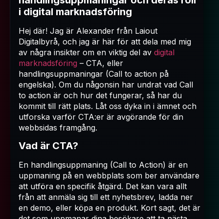
handlingsuppmaningar och deras roll
i digital marknadsföring
Hej där! Jag är Alexander från Laiout
Digitalbyrå, och jag är här för att dela med mig
av några insikter om en viktig del av
digital
marknadsföring
– CTA, eller
handlingsuppmaningar (Call to action på
engelska). Om du någonsin har undrat vad Call
to action är och hur det fungerar, så har du
kommit till rätt plats. Låt oss dyka in i ämnet och
utforska varför CTA:er är avgörande för din
webbsidas framgång.
Vad är CTA?
En handlingsuppmaning (Call to Action) är en
uppmaning på en webbplats som ber användare
att utföra en specifik åtgärd. Det kan vara allt
från att anmäla sig till ett nyhetsbrev, ladda ner
en demo, eller köpa en produkt. Kort sagt, det är
det som uppmanar dina besökare att ta nästa