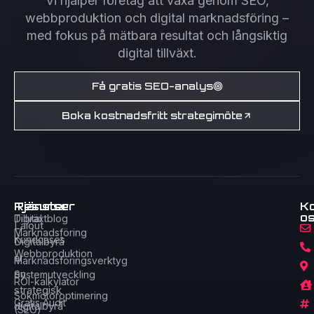
Vi hjälper företag att växa genom SEO,
webbproduktion och digital marknadsföring –
med fokus på mätbara resultat och långsiktig
digital tillväxt.
Få gratis SEO-analys
Boka kostnadsfritt strategimöte
Tjänster
Resurser
K
o
Digital
Tillväxtblog
Laiout
Marknadsföring
Kundcases
Digitalbyrå
Webbproduktion
är
Marknadsföringsverktyg
en
Systemutveckling
ROI-kalkylator
strategisk
Sökmotoroptimering
Gratis Audit
digitalbyrå
(SEO)