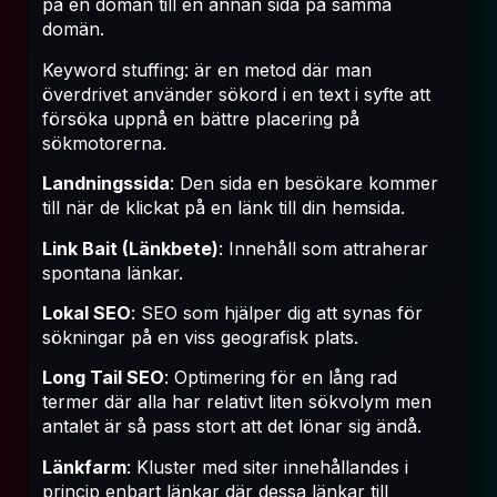
på en domän till en annan sida på samma
domän.
Keyword stuffing: är en metod där man
överdrivet använder sökord i en text i syfte att
försöka uppnå en bättre placering på
sökmotorerna.
Landningssida
: Den sida en besökare kommer
till när de klickat på en länk till din hemsida.
Link Bait (Länkbete)
: Innehåll som attraherar
spontana länkar.
Lokal SEO
: SEO som hjälper dig att synas för
sökningar på en viss geografisk plats.
Long Tail SEO
: Optimering för en lång rad
termer där alla har relativt liten sökvolym men
antalet är så pass stort att det lönar sig ändå.
Länkfarm
: Kluster med siter innehållandes i
princip enbart länkar där dessa länkar till