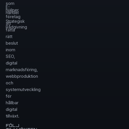
som
E-
hjälper
handel
företag
Strategisk
att
Rådgivning
fatta
rätt
beslut
inom
SEO,
digital
marknadsföring,
webbproduktion
och
systemutveckling
för
hållbar
digital
tillväxt.
FÖLJ