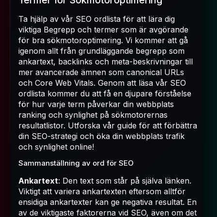
Termer för Sökmotoroptimering
Ta hjälp av vår SEO ordlista för att lära dig
viktiga Begrepp och termer som är avgörande
för bra sökmotoroptimering. Vi kommer att gå
igenom allt från grundläggande begrepp som
ankartext, backlinks och meta-beskrivningar till
mer avancerade ämnen som canonical URLs
och Core Web Vitals. Genom att läsa vår SEO
ordlista kommer du att få en djupare förståelse
för hur varje term påverkar din webbplats
ranking och synlighet på sökmotorernas
resultatlistor. Utforska vår guide för att förbättra
din SEO-strategi och öka din webbplats trafik
och synlighet online!
Sammanställning av ord för SEO
Ankartext
: Den text som står på själva länken.
Viktigt att variera ankartexten eftersom alltför
ensidiga ankartexter kan ge negativa resultat. En
av de viktigaste faktorerna vid SEO, även om det