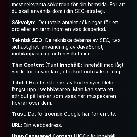
mest relevanta sökorden för din hemsida. För att
du skall använda dom i din SEO-strategi.
Sökvolym
: Det totala antalet sökningar för ett
ord eller en term inom en viss tidsperiod.
Teknisk SEO
: De tekniska delarna av SEO, t.ex.
sidhastighet, användning av JavaScript,
mobilanpassning och mycket mer.
Thin Content (Tunt Innehåll)
: Innehåll med lågt
värde för användare, ofta kort och saknar djup.
Titel
: I Head-sektionen av koden syns titeln
längst upp i webbläsaren. Man kan sätta ett
attribut på länkar som visas när muspekaren
hovrar över dem.
Trust
: Det förtroende Google har för en site.
URL
: Din webbadress.
User-Generated Content (UGC)
: är innehåll