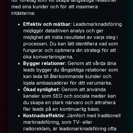
för företag som vill skapa långsiktiga relationer
med sina kunder och för att maximera
intäkterna:
Effektiv och mätbar
: Leadsmarknadsföring
möjliggör datadriven analys och ger
möjlighet att mäta resultatet av varje steg i
processen. Du kan lätt identifiera vad som
fungerar och optimera din strategi för att
öka konverteringarna.
Bygger relationer
: Genom att vårda dina
leads bygger du långsiktiga relationer som
kan leda till återkommande kunder och
lojala ambassadörer för ditt varumärke.
Ökad synlighet
: Genom att använda
kanaler som SEO och sociala medier kan
du skapa en stark närvaro och attrahera
fler leads på en kontinuerlig basis.
Kostnadseffektiv
: Jämfört med traditionell
marknadsföring, som TV- eller
radioreklam, är leadsmarknadsföring ofta