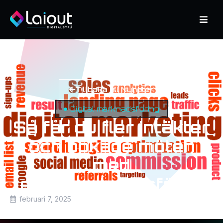
Tillbaka till Nyheter
Digital marknadsföring
Så får du fler intäkter
och bokade möten
med
leadsmarknadsföring
februari 7, 2025