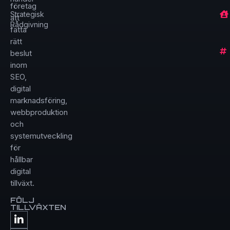
företag
Strategisk
att
Rådgivning
fatta
rätt
beslut
inom
SEO,
digital
marknadsföring,
webbproduktion
och
systemutveckling
för
hållbar
digital
tillväxt.
FÖLJ
TILLVÄXTEN