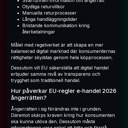
Svårfunnen information om ångerrätt
Otydliga returvillkor
Manuella returprocesser
Långa handläggningstider
Bristande kommunikation kring
återbetalningar
Målet med regelverket är att skapa en mer
balanserad digital marknad där konsumenternas
rättigheter skyddas genom hela köpprocessen.
Dessutom vill EU säkerställa att digital handel
erbjuder samma nivå av transparens och
trygghet som traditionell handel.
Hur påverkar EU-regler e-handel 2026
ångerrätten?
Ångerrätten i sig förändras inte i grunden.
Däremot skärps kraven kring hur konsumenten
ska kunna utöva den. Dessutom måste
informationen vara enkel att hitta och förstå,