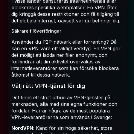
I vissa länder censureras internetinnehåll eller
blockeras specifika webbplatser. En VPN låter
dig kringgå dessa restriktioner och få tillgång till
det globala internet, oavsett var du befinner dig.
Säkrare filöverföringar
Använder du P2P-nätverk eller torrenting? Då
kan en VPN vara ett viktigt verktyg. En VPN gör
det möjligt att ladda ner filer anonymt, och
förhindrar att din aktivitet övervakas av
internetleverantörer som kan försöka blockera
åtkomst till dessa nätverk.
Välj rätt VPN-tjänst för dig
Det finns ett stort utbud av VPN-tjänster på
marknaden, alla med sina egna funktioner och
fördelar. Här är några av de mest populära
VPN-leverantörerna som används i Sverige:
NordVPN
: Känd för sin höga säkerhet, stora