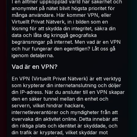
I en alltmer uppkopplad värld har säkerhet och
anonymitet på nätet blivit högsta prioritet för
många användare. Här kommer VPN, eller
Virtuellt Privat Nätverk, in i bilden som en
lösning för att skydda din integritet, säkra din
data och låta dig kringgå geografiska
begränsningar på internet. Men vad är en VPN
och hur fungerar den egentligen? Låt oss gå
igenom detaljerna.
Vad är en VPN?
En VPN (Virtuellt Privat Nätverk) är ett verktyg
som krypterar din internetanslutning och döljer
din IP-adress. När du ansluter till en VPN skapar
den en säker tunnel mellan din enhet och
servern, vilket hindrar hackare,
internetleverantörer och myndigheter från att
övervaka din aktivitet online. Detta innebär att
din riktiga plats och identitet är skyddade, och
din trafik är krypterad, vilket skyddar mot