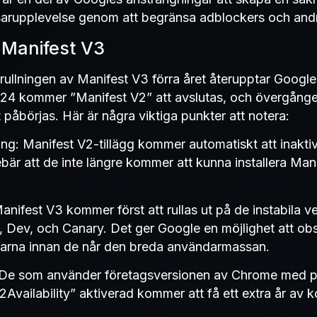
arupplevelse genom att begränsa adblockers och andra
 Manifest V3
trullningen av Manifest V3 förra året återupptar Googl
24 kommer ”Manifest V2” att avslutas, och övergången 
påbörjas. Här är några viktiga punkter att notera:
ing: Manifest V2-tillägg kommer automatiskt att inakti
är att de inte längre kommer att kunna installera Mani
Manifest V3 kommer först att rullas ut på de instabila v
 Dev, och Canary. Det ger Google en möjlighet att ob
ngarna innan de når den breda användarmassan.
De som använder företagsversionen av Chrome med p
Availability” aktiverad kommer att få ett extra år av k