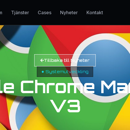
m
Tjänster
Cases
Nyheter
Kontakt
Tillbaka till Nyheter
Systemutveckling
le Chrome Man
V3