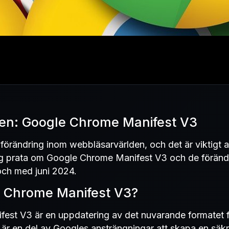
en: Google Chrome Manifest V3
ig förändring inom webbläsarvärlden, och det är viktigt a
ag prata om Google Chrome Manifest V3 och de förän
n och med juni 2024.
Chrome Manifest V3?
st V3 är en uppdatering av det nuvarande formatet för
 är en del av Googles ansträngningar att skapa en säk