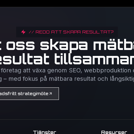
// REDO ATT SKAPA RESULTAT?
t oss skapa mätb
esultat tillsamma
r företag att växa genom SEO, webbproduktion o
– med fokus på mätbara resultat och långsiktig d
dsfritt strategimöte
Tjänster
Resurser