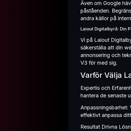
Även om Google hävda
påståenden. Begränsn
andra källor på intern
Laiout Digitalbyrå: Din 
Vi på Laiout Digitalb
säkerställa att din w
annonsering och tekn
V3 för med sig.
Varför Välja L
Expertis och Erfarenh
hantera de senaste 
Anpassningsbarhet: Vå
effektivt anpassa dit
Resultat Drivna Lösnin