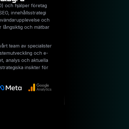
) och hjälper företag
SEO, innehållsstrategi
användarupplevelse och
r långsiktig och mätbar
årt team av specialister
ystemutveckling och e-
et, analys och aktuella
trategiska insikter för