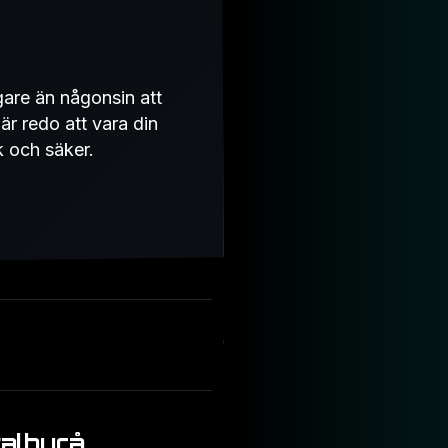
gare än någonsin att
är redo att vara din
k och säker.
talbyrå