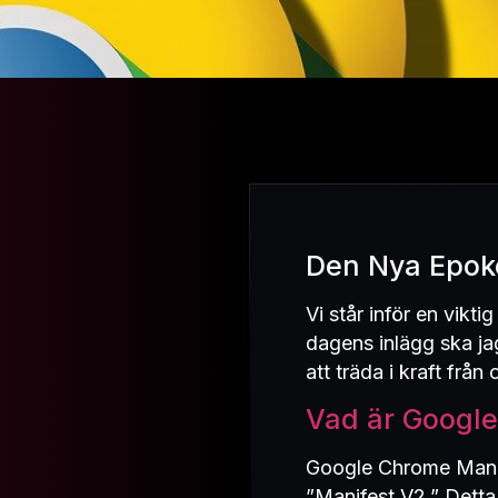
Den Nya Epok
Vi står inför en vikt
dagens inlägg ska j
att träda i kraft frå
Vad är Google
Google Chrome Manife
”Manifest V2.” Detta