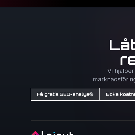
Lå
r
Vi hjälpe
marknadsföring 
Få gratis SEO-analys
Boka kostna