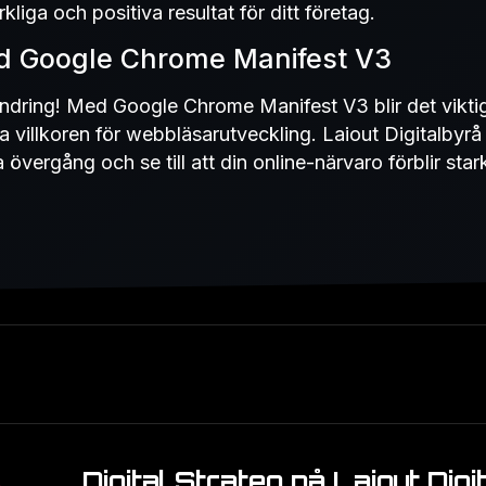
liga och positiva resultat för ditt företag.
d Google Chrome Manifest V3
ändring! Med Google Chrome Manifest V3 blir det vikti
ya villkoren för webbläsarutveckling. Laiout Digitalbyrå 
vergång och se till att din online-närvaro förblir star
Digital Strateg på Laiout Digi