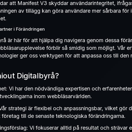
r att Manifest V3 skyddar användarintegritet, ifrågasä
ingen av tillägg kan göra användare mer sårbara för in
et.
Partner i Förändringen
yrå är här för att hjälpa dig navigera genom dessa för
ebbläsarupplevelse förblir så smidig som möjligt. Vår er
ologier ger oss verktygen för att anpassa oss till den
aiout Digitalbyrå?
et: Vi har den nödvändiga expertisen och erfarenheten 
utvecklingarna inom webbläsarvärlden.
r strategi är flexibel och anpassningsbar, vilket gör de
t företag till de senaste teknologiska förändringarna.
gsförslag: Vi fokuserar alltid på resultat och strävar e