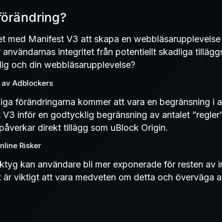
förändring?
tet med Manifest V3 att skapa en webbläsarupplevelse 
användarnas integritet från potentiellt skadliga tilläg
dig och din webbläsarupplevelse?
av Adblockers
iga förändringarna kommer att vara en begränsning i
V3 inför en godtycklig begränsning av antalet ”regler” i
påverkar direkt tillägg som uBlock Origin.
nline Risker
tyg kan användare bli mer exponerade för resten av i
et är viktigt att vara medveten om detta och överväga 