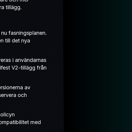
 tillägg.
e nu fasningsplanen.
till det nya
veras i användarnas
fest V2-tillägg från
ersionerna av
servera och
olicyn
ompatibilitet med