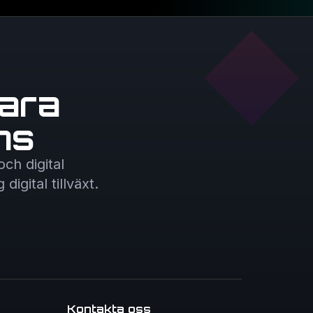
ara
ns
ch digital
igital tillväxt.
Kontakta oss