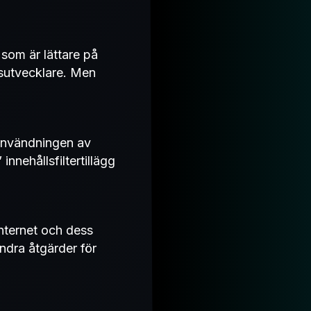
som är lättare på
gsutvecklare. Men
 användningen av
nnehållsfiltertillägg
nternet och dess
andra åtgärder för