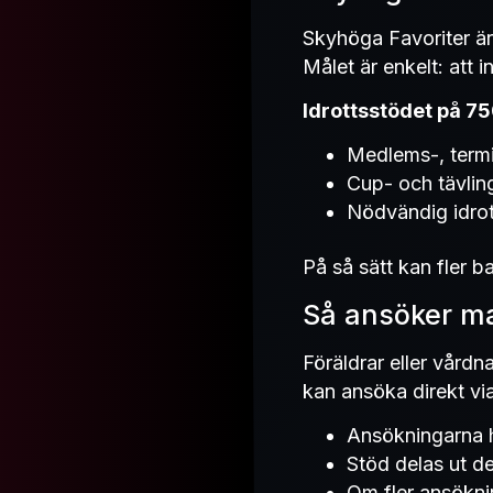
Skyhöga Favoriter är 
Målet är enkelt: att
Idrottsstödet på 75
Medlems-, termin
Cup- och tävlin
Nödvändig idrot
På så sätt kan fler ba
Så ansöker ma
Föräldrar eller vård
kan ansöka direkt vi
Ansökningarna 
Stöd delas ut d
Om fler ansöknin