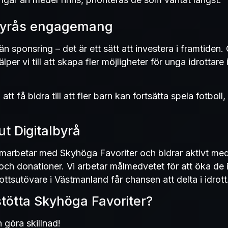
lbyrås engagemang
än sponsring – det är ett sätt att investera i framtiden.
per vi till att skapa fler möjligheter för unga idrottare
tt få bidra till att fler barn kan fortsätta spela fotboll, t
ut Digitalbyrå
amarbetar med Skyhöga Favoriter och bidrar aktivt me
och donationer. Vi arbetar målmedvetet för att öka de
rottsutövare i Västmanland får chansen att delta i idrott
stötta Skyhöga Favoriter?
göra skillnad!