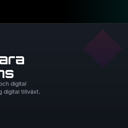
ara
ns
ch digital
igital tillväxt.