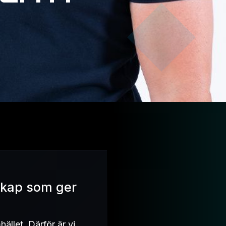
rskap som ger
ället. Därför är vi