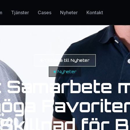
m
Tjänster
Cases
Nyheter
Kontakt
Tillbaka till Nyheter
Nyheter
t Samarbete 
öga Favorite
Skillnad för B