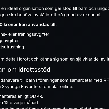
en ideell organisation som ger stöd till barn och ungd
 ingen ska behöva avstå idrott på grund av ekonomi.
0 kronor kan användas till:
s- eller träningsavgifter
gsavgifter
tsutrustning
rn delta i idrott och känna sig som en självklar del av l
n om idrottsstöd
nadshavare till barn i föreningar som samarbetar med 
a Skyhöga Favoriters formulär online.
hanteras enligt GDPR.
en 15:e varje månad.
gar än medel finns, prioriteras de som väntat längst.