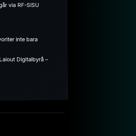
 går via RF-SISU
riter inte bara
Laiout Digitalbyrå –