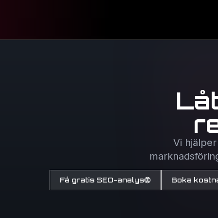
Lå
r
Vi hjälpe
marknadsföring 
Få gratis SEO-analys
Boka kostna