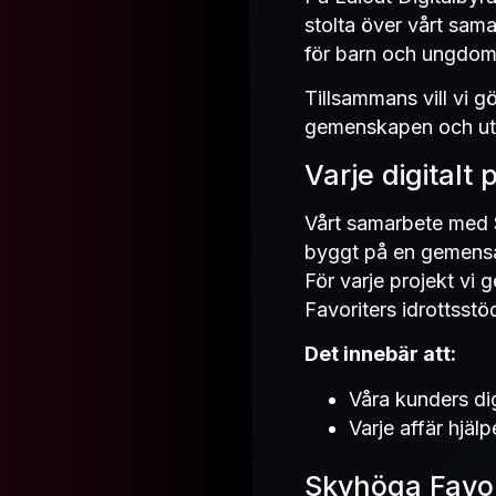
stolta över vårt sama
för barn och ungdomar
Tillsammans vill vi g
gemenskapen och utv
Varje digitalt p
Vårt samarbete med S
byggt på en gemensa
För varje projekt vi
Favoriters idrottsstö
Det innebär att:
Våra kunders digi
Varje affär hjäl
Skyhöga Favori