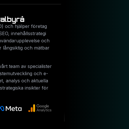
talbyrå
) och hjälper företag
SEO, innehållsstrategi
användarupplevelse och
r långsiktig och mätbar
årt team av specialister
ystemutveckling och e-
et, analys och aktuella
trategiska insikter för