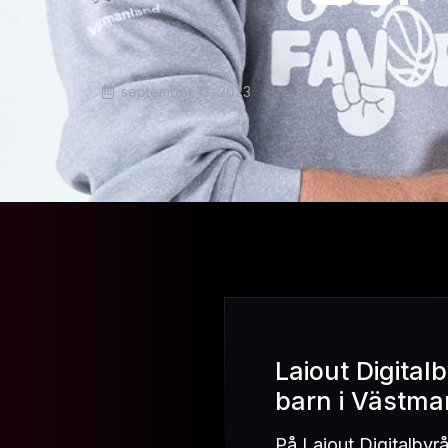
september 13, 2023
Laiout Digital
barn i Västman
På Laiout Digitalbyrå 