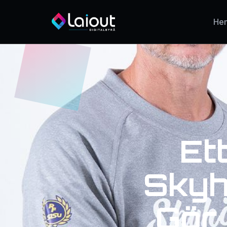
He
Et
Skyh
Gör 