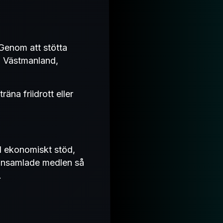
 Genom att stötta
 i Västmanland,
räna friidrott eller
d ekonomiskt stöd,
 insamlade medlen så
.