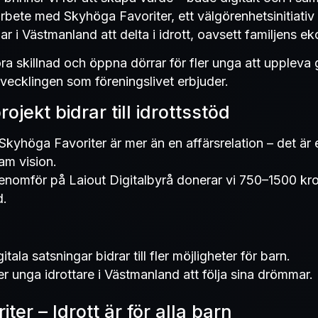
rbete med Skyhöga Favoriter, ett välgörenhetsinitiativ
 i Västmanland att delta i idrott, oavsett familjens e
öra skillnad och öppna dörrar för fler unga att uppleva 
ecklingen som föreningslivet erbjuder.
rojekt bidrar till idrottsstöd
kyhöga Favoriter är mer än en affärsrelation – det är 
m vision.
 genomför på Laiout Digitalbyrå donerar vi 750–1500 kro
d.
tala satsningar bidrar till fler möjligheter för barn.
per unga idrottare i Västmanland att följa sina drömmar.
ter – Idrott är för alla barn