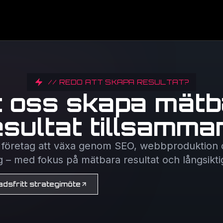
// REDO ATT SKAPA RESULTAT?
t oss skapa mätb
esultat tillsamma
r företag att växa genom SEO, webbproduktion o
– med fokus på mätbara resultat och långsiktig d
dsfritt strategimöte