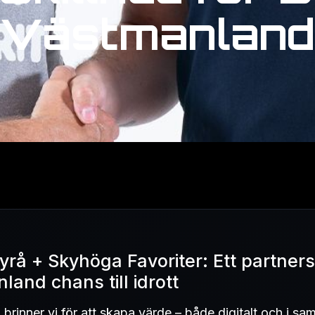
Västmanland
byrå + Skyhöga Favoriter: Ett partne
land chans till idrott
brinner vi för att skapa värde – både digitalt och i samh