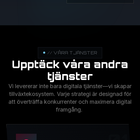
// VÅRA TJÄNSTER
Upptäck våra andra
tjänster
Vi levererar inte bara digitala tjänster—vi skapar
tillväxtekosystem. Varje strategi är designad för
att överträffa konkurrenter och maximera digital
framgång.
01