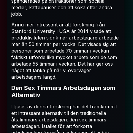
spenderades på distraktioner som sociala
medier, kaffepauser och att söka efter andra
jobb.
Ännu mer intressant är att forskning från
Stanford University i USA år 2014 visade att
produktiviteten sjönk när arbetstagare arbetade
mer än 50 timmar per vecka. Det visade sig att
personer som arbetade 70 timmar i veckan
faktiskt utförde lika mycket arbete som de som
arbetade 55 timmar i veckan. Det här ger oss
något att tänka på när vi överväger
arbetsdagens längd.
Den Sex Timmars Arbetsdagen som
Alternativ
I ljuset av denna forskning har det framkommit
ett intressant alternativ till den traditionella
åttatimmars arbetsdagen: den sex timmars
arbetsdagen. Istället för att förkorta
arbetsveckan föreslår psykologer att vi bör